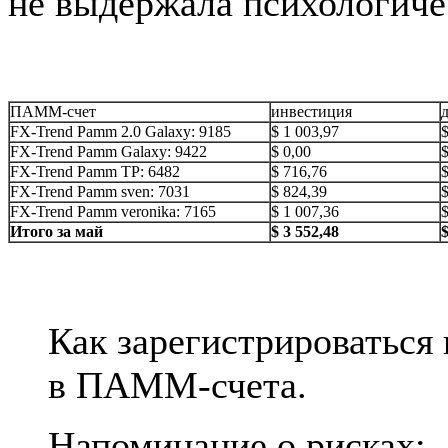
не выдержала психологиче
ПАММ-счет
инвестиция
FX-Trend Pamm 2.0 Galaxy: 9185
$ 1 003,97
$
FX-Trend Pamm Galaxy: 9422
$ 0,00
$
FX-Trend Pamm TP: 6482
$ 716,76
$
FX-Trend Pamm sven: 7031
$ 824,39
$
FX-Trend Pamm veronika: 7165
$ 1 007,36
$
Итого за май
$ 3 552,48
$
Как зарегистрироваться 
в ПАММ-счета.
Напоминание о рисках: